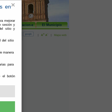
×
es en
ra mejorar
e sesión y
Administracion-e
El Municipio
el sitio y
+
-
|
A
A
|
Mapa web
 del sitio
 de manera
rias para
e el botón