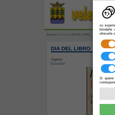
su experi
brindarle
ofrecerle 
Estas en:
Principal
› DIA DEL LIBRO
DIA DEL LIBRO
Vigente.
Escuchar
Si quiere
correspond